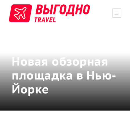
Нью-Йорк
,
США
новости
Новая обзорная
площадка в Нью-
Йорке